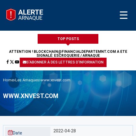
☰
TOP POSTS
ATTENTION !
BLOCKCHAIN@FINANCIALDEPARTEMNT.COM
A ÉTÉ
SIGNALÉ: ESCROQUERIE / ARNAQUE
S'ABONNER À DES LETTRES D'INFORMATION
Home
Les Arnaques
www.xnvest.com
WWW.XNVEST.COM
2022-04-28
Date