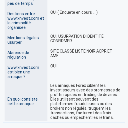
peu de temps
OUI ( Enquête en cours … )
Des liens entre
www.xnvest.com et
la criminalité
organisée
OUI, USURPATION D'IDENTITÉ
Mentions légales
CONFIRMER
usurper
SITE CLASSÉ LISTE NOIR ACPR ET
Absence de
AMF
régulation
OUI
www.xnvest.com
est bien une
arnaque ?
Les arnaques Forex ciblent les
investisseurs avec des promesses de
profits rapides en trading de devises.
En quoi consiste
Elles utilisent souvent des
cette arnaque
plateformes frauduleuses ou des
brokers non régulés, truquent les
transactions, facturent des frais
cachés ou empêchent les retraits.