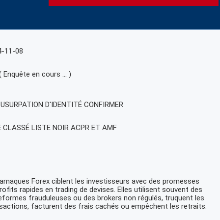
4-11-08
( Enquête en cours … )
, USURPATION D'IDENTITÉ CONFIRMER
E CLASSÉ LISTE NOIR ACPR ET AMF
arnaques Forex ciblent les investisseurs avec des promesses
rofits rapides en trading de devises. Elles utilisent souvent des
eformes frauduleuses ou des brokers non régulés, truquent les
sactions, facturent des frais cachés ou empêchent les retraits.