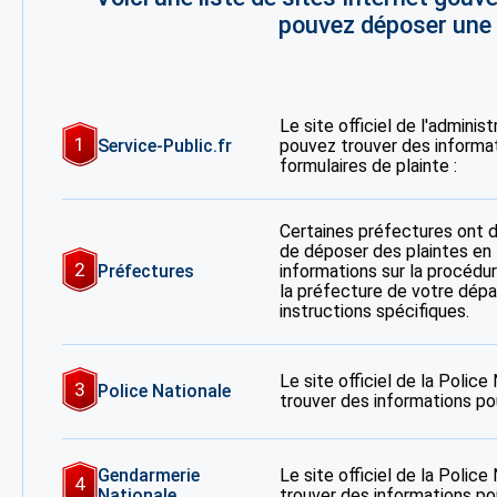
pouvez déposer une p
Le site officiel de l'adminis
1
Service-Public.fr
pouvez trouver des informa
formulaires de plainte :
Certaines préfectures ont 
de déposer des plaintes en 
2
Préfectures
informations sur la procédur
la préfecture de votre dép
instructions spécifiques.
Le site officiel de la Polic
3
Police Nationale
trouver des informations po
Gendarmerie
Le site officiel de la Polic
4
Nationale
trouver des informations po