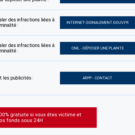
ler des infractions liées à
INTERNET-SIGNALEMENT.GOUV.FR
inalité :
ler des infractions liées à
CNIL - DÉPOSER UNE PLAINTE
inalité :
 les publicités :
ARPP - CONTACT
00% gratuite si vous êtes victime et
vos fonds sous 24H