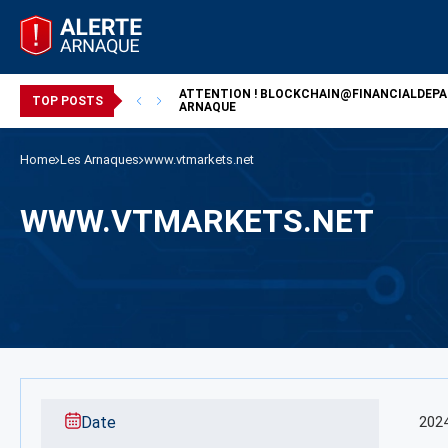
ATTENTION !
BLOCKCHAIN@FINANCIALDEP
/ ARNAQUE
TOP POSTS
ARNAQUE
Home
Les Arnaques
www.vtmarkets.net
WWW.VTMARKETS.NET
Date
202