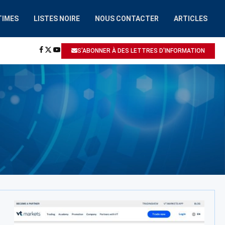
TIMES
LISTES NOIRE
NOUS CONTACTER
ARTICLES
HAAIROBOT.COM
A ÉTÉ SIGNALÉ: ESCROQUERIE / ARNAQUE
S'ABONNER À DES LETTRES D'INFORMATION