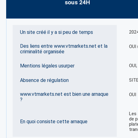
sous 24H
Un site créé il y a si peu de temps
202
Des liens entre www.vtmarkets.net et la
OUI 
criminalité organisée
Mentions légales usurper
OUI
Absence de régulation
SIT
www.vtmarkets.net est bien une arnaque
OUI
?
Les 
de p
En quoi consiste cette arnaque
plat
tran