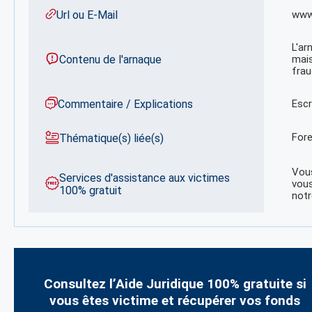
Url ou E-Mail
www
L'ar
Contenu de l'arnaque
mais
frau
Commentaire / Explications
Escr
For
Thématique(s) liée(s)
Vous
Services d'assistance aux victimes
vous
100% gratuit
notr
Consultez l’Aide Juridique 100% gratuite si
vous êtes victime et récupérer vos fonds