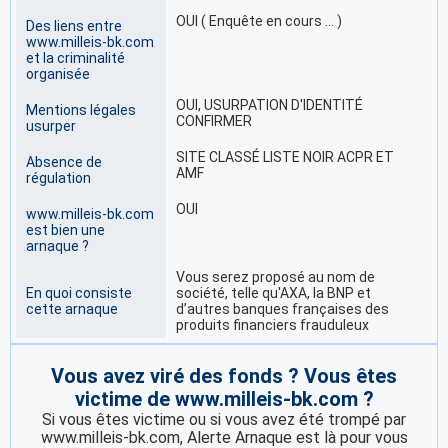
OUI ( Enquête en cours … )
Des liens entre
www.milleis-bk.com
et la criminalité
organisée
OUI, USURPATION D'IDENTITÉ
Mentions légales
CONFIRMER
usurper
SITE CLASSÉ LISTE NOIR ACPR ET
Absence de
AMF
régulation
OUI
www.milleis-bk.com
est bien une
arnaque ?
Vous serez proposé au nom de
En quoi consiste
société, telle qu'AXA, la BNP et
cette arnaque
d’autres banques françaises des
produits financiers frauduleux
Vous avez viré des fonds ? Vous êtes
victime de www.milleis-bk.com ?
Si vous êtes victime ou si vous avez été trompé par
www.milleis-bk.com, Alerte Arnaque est là pour vous