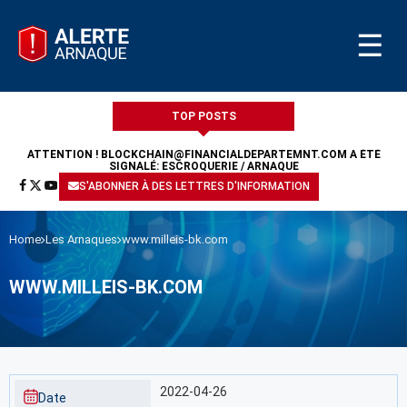
☰
TOP POSTS
ATTENTION !
BLOCKCHAIN@FINANCIALDEPARTEMNT.COM
A ÉTÉ
SIGNALÉ: ESCROQUERIE / ARNAQUE
S'ABONNER À DES LETTRES D'INFORMATION
Home
Les Arnaques
www.milleis-bk.com
WWW.MILLEIS-BK.COM
2022-04-26
Date