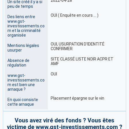
2022-04-28
Un site créé il y a si
peu de temps
OUI ( Enquête en cours … )
Des liens entre
www.gst-
investissements.co
m et la criminalité
organisée
OUI, USURPATION D'IDENTITÉ
Mentions légales
CONFIRMER
usurper
SITE CLASSÉ LISTE NOIR ACPR ET
Absence de
AMF
régulation
OUI
www.gst-
investissements.co
m est bien une
arnaque ?
Placement épargne sur le vin
En quoi consiste
cette arnaque
Vous avez viré des fonds ? Vous êtes
victime de www.gst-investissements.com ?