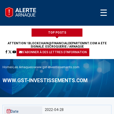
☰
TOP POSTS
ATTENTION !
BLOCKCHAIN@FINANCIALDEPARTEMNT.COM
A ÉTÉ
SIGNALÉ: ESCROQUERIE / ARNAQUE
S'ABONNER À DES LETTRES D'INFORMATION
Home
Les Arnaques
www.gst-investissements.com
WWW.GST-INVESTISSEMENTS.COM
2022-04-28
Date