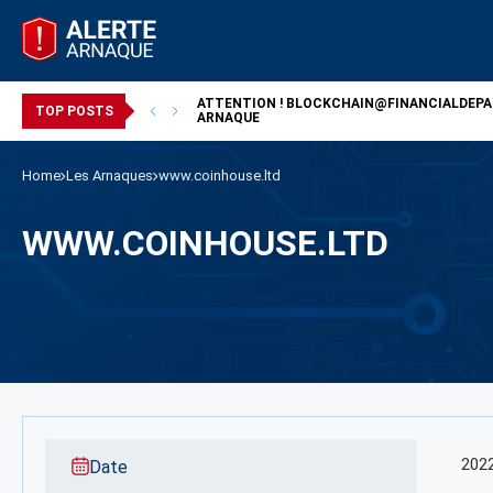
ATTENTION !
BLOCKCHAIN@FINANCIALDEP
/ ARNAQUE
TOP POSTS
ARNAQUE
Home
Les Arnaques
www.coinhouse.ltd
WWW.COINHOUSE.LTD
202
Date