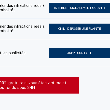
ler des infractions liées à
INTERNET-SIGNALEMENT.GOUV.FR
inalité :
ler des infractions liées à
CNIL - DÉPOSER UNE PLAINTE
inalité :
 les publicités :
ARPP - CONTACT
00% gratuite si vous êtes victime et
vos fonds sous 24H