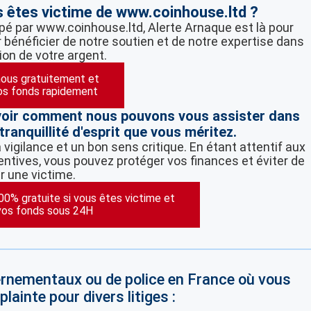
s êtes victime de www.coinhouse.ltd ?
pé par www.coinhouse.ltd, Alerte Arnaque est là pour
 bénéficier de notre soutien et de notre expertise dans
ion de votre argent.
ous gratuitement et
os fonds rapidement
voir comment nous pouvons vous assister dans
tranquillité d'esprit que vous méritez.
vigilance et un bon sens critique. En étant attentif aux
ntives, vous pouvez protéger vos finances et éviter de
r une victime.
100% gratuite si vous êtes victime et
vos fonds sous 24H
vernementaux ou de police en France où vous
lainte pour divers litiges :