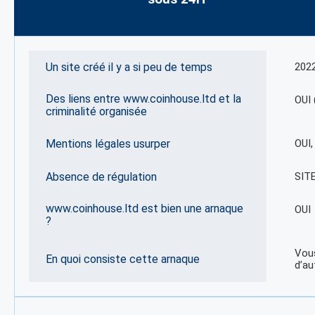
Un site créé il y a si peu de temps
202
Des liens entre www.coinhouse.ltd et la
OUI 
criminalité organisée
Mentions légales usurper
OUI
Absence de régulation
SIT
www.coinhouse.ltd est bien une arnaque
OUI
?
Vous
En quoi consiste cette arnaque
d’au