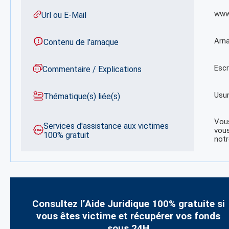
www
Url ou E-Mail
Arna
Contenu de l'arnaque
Escr
Commentaire / Explications
Usur
Thématique(s) liée(s)
Vous
Services d'assistance aux victimes
vous
100% gratuit
notr
Consultez l’Aide Juridique 100% gratuite si
vous êtes victime et récupérer vos fonds
sous 24H