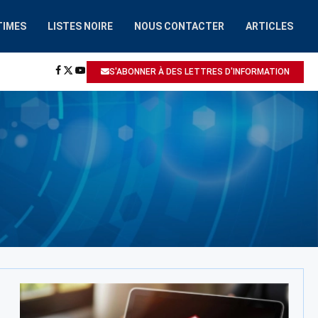
TIMES
LISTES NOIRE
NOUS CONTACTER
ARTICLES
HAAIROBOT.COM
A ÉTÉ SIGNALÉ: ESCROQUERIE / ARNAQUE
S'ABONNER À DES LETTRES D'INFORMATION