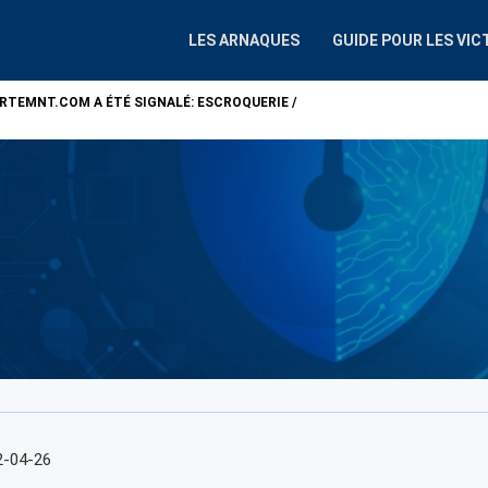
LES ARNAQUES
GUIDE POUR LES VIC
ARTEMNT.COM
A ÉTÉ SIGNALÉ: ESCROQUERIE /
ATTENTION !
ALP
2-04-26