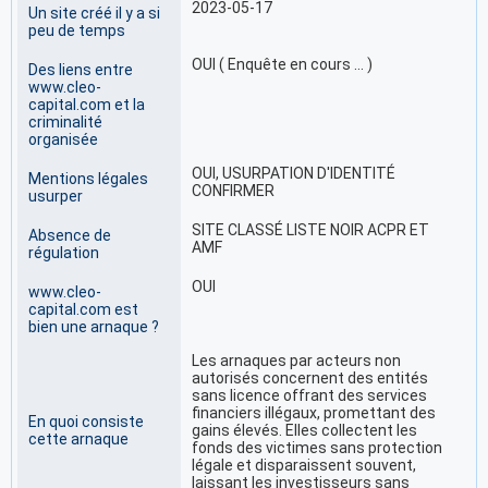
2023-05-17
Un site créé il y a si
peu de temps
OUI ( Enquête en cours … )
Des liens entre
www.cleo-
capital.com et la
criminalité
organisée
OUI, USURPATION D'IDENTITÉ
Mentions légales
CONFIRMER
usurper
SITE CLASSÉ LISTE NOIR ACPR ET
Absence de
AMF
régulation
OUI
www.cleo-
capital.com est
bien une arnaque ?
Les arnaques par acteurs non
autorisés concernent des entités
sans licence offrant des services
financiers illégaux, promettant des
En quoi consiste
gains élevés. Elles collectent les
cette arnaque
fonds des victimes sans protection
légale et disparaissent souvent,
laissant les investisseurs sans