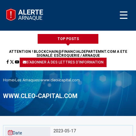
☰
TOP POSTS
ATTENTION !
BLOCKCHAIN@FINANCIALDEPARTEMNT.COM
A ÉTÉ
SIGNALÉ: ESCROQUERIE / ARNAQUE
S'ABONNER À DES LETTRES D'INFORMATION
Home
Les Arnaques
www.cleo-capital.com
WWW.CLEO-CAPITAL.COM
2023-05-17
Date