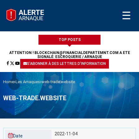
☰
TOP POSTS
ATTENTION !
BLOCKCHAIN@FINANCIALDEPARTEMNT.COM
A ÉTÉ
SIGNALÉ: ESCROQUERIE / ARNAQUE
S'ABONNER À DES LETTRES D'INFORMATION
Home
Les Arnaques
web-trade.website
WEB-TRADE.WEBSITE
2022-11-04
Date