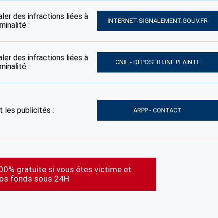
ler des infractions liées à
INTERNET-SIGNALEMENT.GOUV.FR
inalité :
ler des infractions liées à
CNIL - DÉPOSER UNE PLAINTE
inalité :
 les publicités :
ARPP - CONTACT
00% gratuite si vous êtes victime et
vos fonds sous 24H