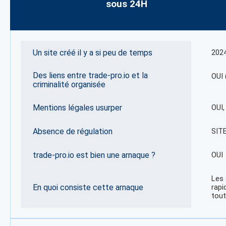
sous 24H
Un site créé il y a si peu de temps
202
Des liens entre trade-pro.io et la
OUI 
criminalité organisée
Mentions légales usurper
OUI
Absence de régulation
SIT
trade-pro.io est bien une arnaque ?
OUI
Les 
En quoi consiste cette arnaque
rapi
tout