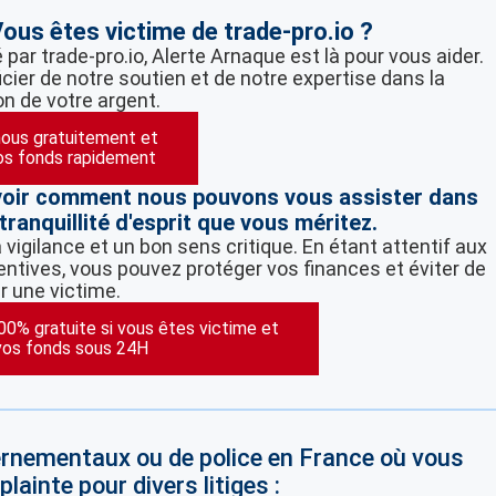
ous êtes victime de trade-pro.io ?
par trade-pro.io, Alerte Arnaque est là pour vous aider.
cier de notre soutien et de notre expertise dans la
on de votre argent.
ous gratuitement et
os fonds rapidement
voir comment nous pouvons vous assister dans
tranquillité d'esprit que vous méritez.
vigilance et un bon sens critique. En étant attentif aux
ntives, vous pouvez protéger vos finances et éviter de
r une victime.
100% gratuite si vous êtes victime et
vos fonds sous 24H
vernementaux ou de police en France où vous
lainte pour divers litiges :