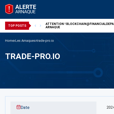
ATTENTION !
BLOCKCHAIN@FINANCIALDEP
/ ARNAQUE
TOP POSTS
ARNAQUE
Home
Les Arnaques
trade-pro.io
TRADE-PRO.IO
Date
202