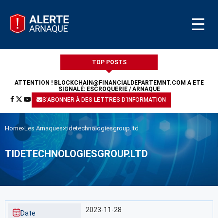
☰
TOP POSTS
ATTENTION !
BLOCKCHAIN@FINANCIALDEPARTEMNT.COM
A ÉTÉ
SIGNALÉ: ESCROQUERIE / ARNAQUE
S'ABONNER À DES LETTRES D'INFORMATION
Home
Les Arnaques
tidetechnologiesgroup.ltd
TIDETECHNOLOGIESGROUP.LTD
2023-11-28
Date