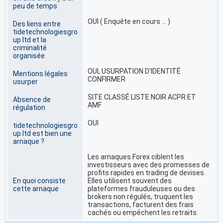
peu de temps
OUI ( Enquête en cours … )
Des liens entre
tidetechnologiesgro
up.ltd et la
criminalité
organisée
OUI, USURPATION D'IDENTITÉ
Mentions légales
CONFIRMER
usurper
SITE CLASSÉ LISTE NOIR ACPR ET
Absence de
AMF
régulation
OUI
tidetechnologiesgro
up.ltd est bien une
arnaque ?
Les arnaques Forex ciblent les
investisseurs avec des promesses de
profits rapides en trading de devises.
En quoi consiste
Elles utilisent souvent des
cette arnaque
plateformes frauduleuses ou des
brokers non régulés, truquent les
transactions, facturent des frais
cachés ou empêchent les retraits.