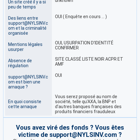
unknown
Un site créé il y a si
peu de temps
OUI ( Enquête en cours … )
Des liens entre
support@NYLSINV.c
om et la criminalité
organisée
OUI, USURPATION D'IDENTITÉ
Mentions légales
CONFIRMER
usurper
SITE CLASSÉ LISTE NOIR ACPR ET
Absence de
AMF
régulation
OUI
support@NYLSINV.c
om est bien une
arnaque ?
Vous serez proposé au nom de
En quoi consiste
société, telle qu'AXA, la BNP et
cette arnaque
d’autres banques françaises des
produits financiers frauduleux
Vous avez viré des fonds ? Vous êtes
victime de support@NYLSINV.com ?