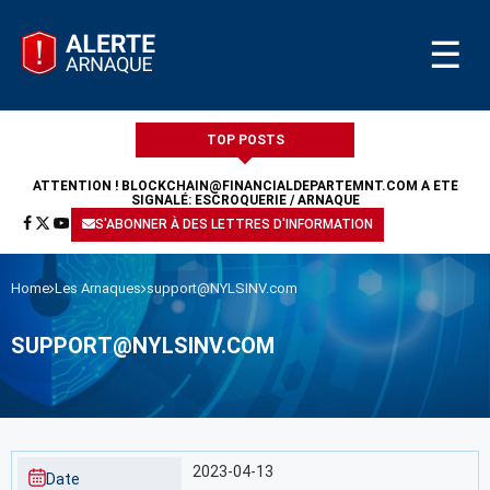
☰
TOP POSTS
ATTENTION !
BLOCKCHAIN@FINANCIALDEPARTEMNT.COM
A ÉTÉ
SIGNALÉ: ESCROQUERIE / ARNAQUE
S'ABONNER À DES LETTRES D'INFORMATION
Home
Les Arnaques
support@NYLSINV.com
SUPPORT@NYLSINV.COM
2023-04-13
Date