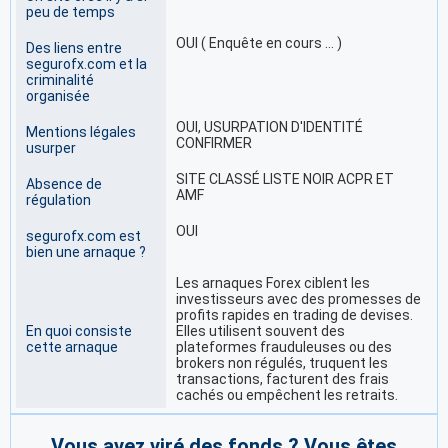
peu de temps
OUI ( Enquête en cours … )
Des liens entre
segurofx.com et la
criminalité
organisée
OUI, USURPATION D'IDENTITÉ
Mentions légales
CONFIRMER
usurper
SITE CLASSÉ LISTE NOIR ACPR ET
Absence de
AMF
régulation
OUI
segurofx.com est
bien une arnaque ?
Les arnaques Forex ciblent les
investisseurs avec des promesses de
profits rapides en trading de devises.
En quoi consiste
Elles utilisent souvent des
cette arnaque
plateformes frauduleuses ou des
brokers non régulés, truquent les
transactions, facturent des frais
cachés ou empêchent les retraits.
Vous avez viré des fonds ? Vous êtes