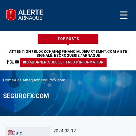
☰
TOP POSTS
ATTENTION !
BLOCKCHAIN@FINANCIALDEPARTEMNT.COM
A ÉTÉ
SIGNALÉ: ESCROQUERIE / ARNAQUE
S'ABONNER À DES LETTRES D'INFORMATION
Home
Les Arnaques
segurofx.com
SEGUROFX.COM
2024-03-12
Date