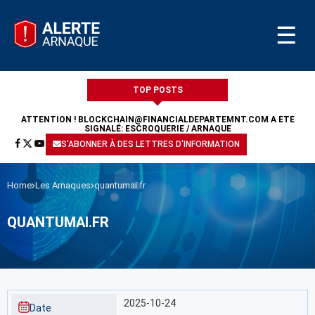
☰
TOP POSTS
ATTENTION !
BLOCKCHAIN@FINANCIALDEPARTEMNT.COM
A ÉTÉ
SIGNALÉ: ESCROQUERIE / ARNAQUE
S'ABONNER À DES LETTRES D'INFORMATION
Home
Les Arnaques
quantumai.fr
QUANTUMAI.FR
2025-10-24
Date