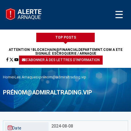
☰
TOP POSTS
ATTENTION !
BLOCKCHAIN@FINANCIALDEPARTEMNT.COM
A ÉTÉ
SIGNALÉ: ESCROQUERIE / ARNAQUE
S'ABONNER À DES LETTRES D'INFORMATION
Home
Les Arnaques
prénom@admiraltrading.vip
PRÉNOM@ADMIRALTRADING.VIP
2024-08-08
Date