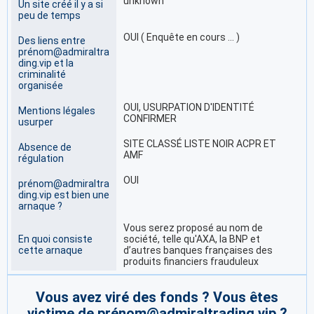
unknown
Un site créé il y a si
peu de temps
OUI ( Enquête en cours … )
Des liens entre
prénom@admiraltra
ding.vip et la
criminalité
organisée
OUI, USURPATION D'IDENTITÉ
Mentions légales
CONFIRMER
usurper
SITE CLASSÉ LISTE NOIR ACPR ET
Absence de
AMF
régulation
OUI
prénom@admiraltra
ding.vip est bien une
arnaque ?
Vous serez proposé au nom de
En quoi consiste
société, telle qu'AXA, la BNP et
cette arnaque
d’autres banques françaises des
produits financiers frauduleux
Vous avez viré des fonds ? Vous êtes
victime de prénom@admiraltrading.vip ?