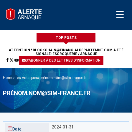
☰
TOP POSTS
ATTENTION !
BLOCKCHAIN@FINANCIALDEPARTEMNT.COM
A ÉTÉ
SIGNALÉ: ESCROQUERIE / ARNAQUE
S'ABONNER À DES LETTRES D'INFORMATION
Home
Les Arnaques
prénom.nom@sim-france.fr
PRÉNOM.NOM@SIM-FRANCE.FR
2024-01-31
Date