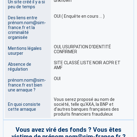
unknown
Un site créé il y a si
peu de temps
OUI ( Enquête en cours … )
Des liens entre
prénom.nom@sim-
france.fr et la
criminalité
organisée
OUI, USURPATION D'IDENTITÉ
Mentions légales
CONFIRMER
usurper
SITE CLASSÉ LISTE NOIR ACPR ET
Absence de
AMF
régulation
OUI
prénom.nom@sim-
france.fr est bien
une arnaque ?
Vous serez proposé au nom de
En quoi consiste
société, telle qu'AXA, la BNP et
cette arnaque
d’autres banques françaises des
produits financiers frauduleux
Vous avez viré des fonds ? Vous êtes
victime de prénom.nom@sim-france.fr ?