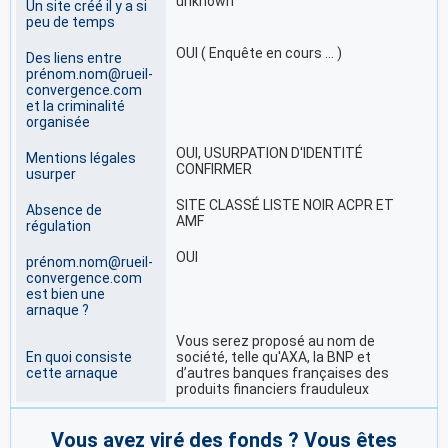
unknown
Un site créé il y a si
peu de temps
OUI ( Enquête en cours … )
Des liens entre
prénom.nom@rueil-
convergence.com
et la criminalité
organisée
OUI, USURPATION D'IDENTITÉ
Mentions légales
CONFIRMER
usurper
SITE CLASSÉ LISTE NOIR ACPR ET
Absence de
AMF
régulation
OUI
prénom.nom@rueil-
convergence.com
est bien une
arnaque ?
Vous serez proposé au nom de
En quoi consiste
société, telle qu'AXA, la BNP et
cette arnaque
d’autres banques françaises des
produits financiers frauduleux
Vous avez viré des fonds ? Vous êtes