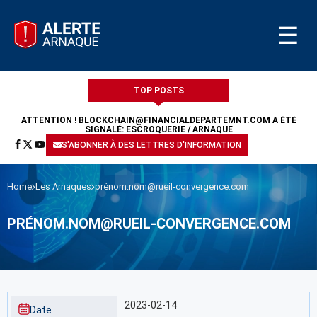
☰
TOP POSTS
ATTENTION !
BLOCKCHAIN@FINANCIALDEPARTEMNT.COM
A ÉTÉ
SIGNALÉ: ESCROQUERIE / ARNAQUE
S'ABONNER À DES LETTRES D'INFORMATION
Home
Les Arnaques
prénom.nom@rueil-convergence.com
PRÉNOM.NOM@RUEIL-CONVERGENCE.COM
2023-02-14
Date