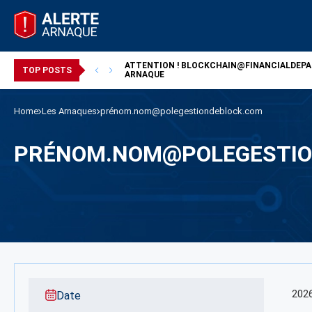
ATTENTION !
BLOCKCHAIN@FINANCIALDEP
/ ARNAQUE
TOP POSTS
ARNAQUE
Home
Les Arnaques
prénom.nom@polegestiondeblock.com
PRÉNOM.NOM@POLEGESTIO
202
Date