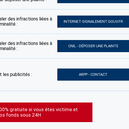
ler des infractions liées à
INTERNET-SIGNALEMENT.GOUV.FR
inalité :
ler des infractions liées à
CNIL - DÉPOSER UNE PLAINTE
inalité :
 les publicités :
ARPP - CONTACT
00% gratuite si vous êtes victime et
vos fonds sous 24H