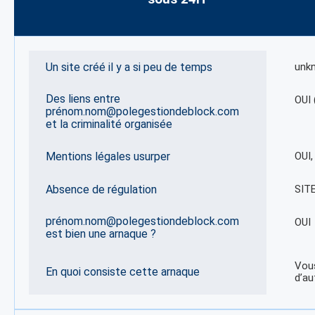
Un site créé il y a si peu de temps
unk
Des liens entre
OUI 
prénom.nom@polegestiondeblock.com
et la criminalité organisée
Mentions légales usurper
OUI
Absence de régulation
SIT
prénom.nom@polegestiondeblock.com
OUI
est bien une arnaque ?
Vous
En quoi consiste cette arnaque
d’au