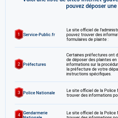
pouvez déposer une p
Le site officiel de l'adminis
1
Service-Public.fr
pouvez trouver des informa
formulaires de plainte :
Certaines préfectures ont 
de déposer des plaintes en 
2
Préfectures
informations sur la procédur
la préfecture de votre dép
instructions spécifiques.
Le site officiel de la Polic
3
Police Nationale
trouver des informations po
Gendarmerie
Le site officiel de la Polic
4
Nationale
trouver des informations po