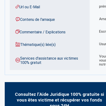
pré
Url ou E-Mail
Arna
Contenu de l'arnaque
Escr
Commentaire / Explications
Usur
Thématique(s) liée(s)
Vous
Services d'assistance aux victimes
vous
100% gratuit
notr
Consultez l’Aide Juridique 100% gratuite si
vous êtes victime et récupérer vos fonds
sous 24H