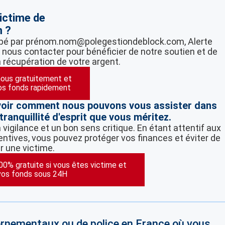
ictime de
 ?
ompé par prénom.nom@polegestiondeblock.com, Alerte
à nous contacter pour bénéficier de notre soutien et de
a récupération de votre argent.
ous gratuitement et
os fonds rapidement
voir comment nous pouvons vous assister dans
tranquillité d'esprit que vous méritez.
vigilance et un bon sens critique. En étant attentif aux
ntives, vous pouvez protéger vos finances et éviter de
r une victime.
100% gratuite si vous êtes victime et
vos fonds sous 24H
vernementaux ou de police en France où vous