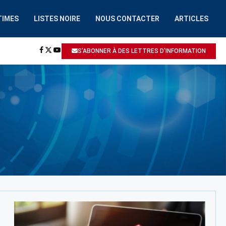
TIMES
LISTES NOIRE
NOUS CONTACTER
ARTICLES
HAAIROBOT.COM
A ÉTÉ SIGNALÉ: ESCROQUERIE / ARNAQUE
S'ABONNER À DES LETTRES D'INFORMATION