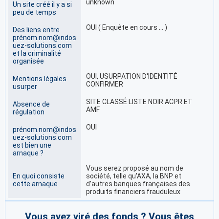
unknown
Un site créé il y a si
peu de temps
OUI ( Enquête en cours … )
Des liens entre
prénom.nom@indos
uez-solutions.com
et la criminalité
organisée
OUI, USURPATION D'IDENTITÉ
Mentions légales
CONFIRMER
usurper
SITE CLASSÉ LISTE NOIR ACPR ET
Absence de
AMF
régulation
OUI
prénom.nom@indos
uez-solutions.com
est bien une
arnaque ?
Vous serez proposé au nom de
En quoi consiste
société, telle qu'AXA, la BNP et
cette arnaque
d’autres banques françaises des
produits financiers frauduleux
Vous avez viré des fonds ? Vous êtes