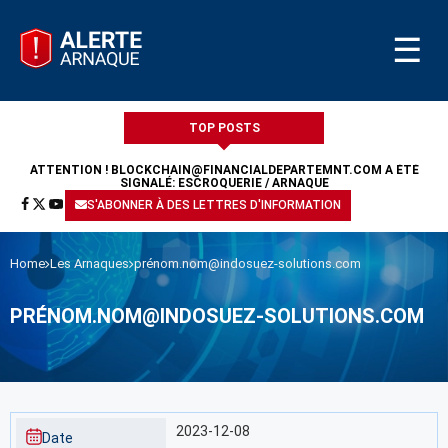
☰
TOP POSTS
ATTENTION !
BLOCKCHAIN@FINANCIALDEPARTEMNT.COM
A ÉTÉ
SIGNALÉ: ESCROQUERIE / ARNAQUE
S'ABONNER À DES LETTRES D'INFORMATION
Home
Les Arnaques
prénom.nom@indosuez-solutions.com
PRÉNOM.NOM@INDOSUEZ-SOLUTIONS.COM
2023-12-08
Date