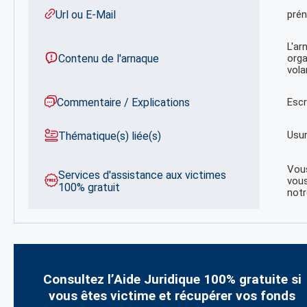
Url ou E-Mail
pré
L'ar
Contenu de l'arnaque
orga
vola
Commentaire / Explications
Escr
Usu
Thématique(s) liée(s)
Vous
Services d'assistance aux victimes
vous
100% gratuit
notr
Consultez l’Aide Juridique 100% gratuite si
vous êtes victime et récupérer vos fonds