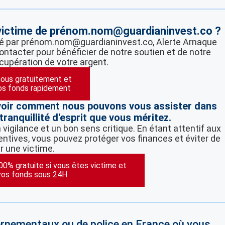
 victime de prénom.nom@guardianinvest.co ?
mpé par prénom.nom@guardianinvest.co, Alerte Arnaque
contacter pour bénéficier de notre soutien et de notre
écupération de votre argent.
ous gratuitement et
os fonds rapidement
voir comment nous pouvons vous assister dans
tranquillité d'esprit que vous méritez.
vigilance et un bon sens critique. En étant attentif aux
ntives, vous pouvez protéger vos finances et éviter de
r une victime.
100% gratuite si vous êtes victime et
vos fonds sous 24H
vernementaux ou de police en France où vous