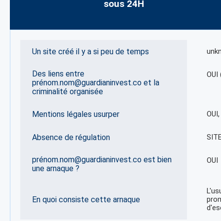
sous 24H
Un site créé il y a si peu de temps
unk
Des liens entre
OUI 
prénom.nom@guardianinvest.co et la
criminalité organisée
Mentions légales usurper
OUI
Absence de régulation
SIT
prénom.nom@guardianinvest.co est bien
OUI
une arnaque ?
L'us
En quoi consiste cette arnaque
prom
d'es