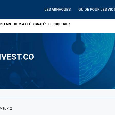
LES ARNAQUES
GUIDE POUR LES VIC
ARTEMNT.COM
A ÉTÉ SIGNALÉ: ESCROQUERIE /
ATTENTION !
ALP
VEST.CO
3-10-12