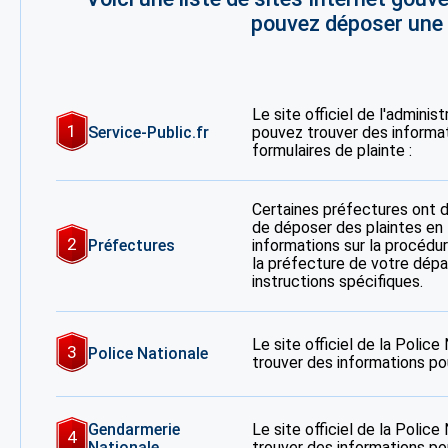
pouvez déposer une p
Le site officiel de l'adminis
1
Service-Public.fr
pouvez trouver des informa
formulaires de plainte :
Certaines préfectures ont 
de déposer des plaintes en 
2
Préfectures
informations sur la procédur
la préfecture de votre dép
instructions spécifiques.
Le site officiel de la Polic
3
Police Nationale
trouver des informations po
Gendarmerie
Le site officiel de la Polic
4
Nationale
trouver des informations po