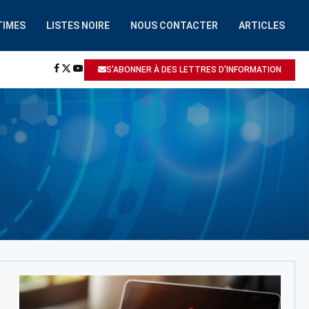
TIMES
LISTES NOIRE
NOUS CONTACTER
ARTICLES
HAAIROBOT.COM
A ÉTÉ SIGNALÉ: ESCROQUERIE / ARNAQUE
S'ABONNER À DES LETTRES D'INFORMATION