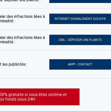
ler des infractions liées à
INTERNET-SIGNALEMENT.GOUV.FR
inalité :
ler des infractions liées à
CNIL - DÉPOSER UNE PLAINTE
inalité :
 les publicités :
ARPP - CONTACT
00% gratuite si vous êtes victime et
vos fonds sous 24H