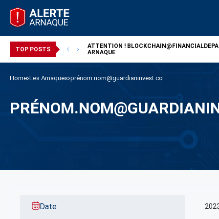
ATTENTION !
BLOCKCHAIN@FINANCIALDEP
/ ARNAQUE
TOP POSTS
ARNAQUE
Home
Les Arnaques
prénom.nom@guardianinvest.co
PRÉNOM.NOM@GUARDIANIN
Date
202