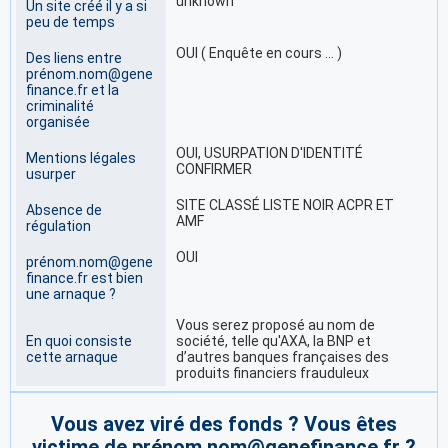
unknown
Un site créé il y a si
peu de temps
OUI ( Enquête en cours … )
Des liens entre
prénom.nom@gene
finance.fr et la
criminalité
organisée
OUI, USURPATION D'IDENTITÉ
Mentions légales
CONFIRMER
usurper
SITE CLASSÉ LISTE NOIR ACPR ET
Absence de
AMF
régulation
OUI
prénom.nom@gene
finance.fr est bien
une arnaque ?
Vous serez proposé au nom de
En quoi consiste
société, telle qu'AXA, la BNP et
cette arnaque
d’autres banques françaises des
produits financiers frauduleux
Vous avez viré des fonds ? Vous êtes
victime de prénom.nom@genefinance.fr ?