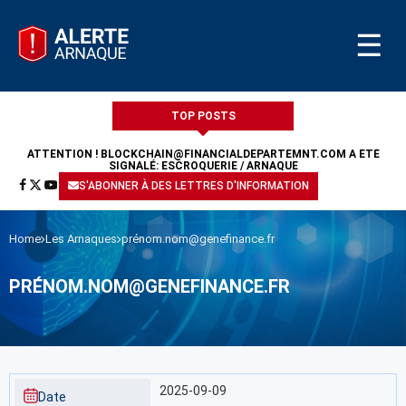
☰
TOP POSTS
ATTENTION !
BLOCKCHAIN@FINANCIALDEPARTEMNT.COM
A ÉTÉ
SIGNALÉ: ESCROQUERIE / ARNAQUE
S'ABONNER À DES LETTRES D'INFORMATION
Home
Les Arnaques
prénom.nom@genefinance.fr
PRÉNOM.NOM@GENEFINANCE.FR
2025-09-09
Date