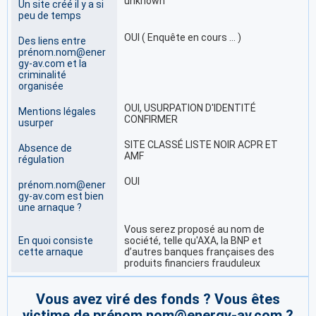
unknown
Un site créé il y a si
peu de temps
OUI ( Enquête en cours … )
Des liens entre
prénom.nom@ener
gy-av.com et la
criminalité
organisée
OUI, USURPATION D'IDENTITÉ
Mentions légales
CONFIRMER
usurper
SITE CLASSÉ LISTE NOIR ACPR ET
Absence de
AMF
régulation
OUI
prénom.nom@ener
gy-av.com est bien
une arnaque ?
Vous serez proposé au nom de
En quoi consiste
société, telle qu'AXA, la BNP et
cette arnaque
d’autres banques françaises des
produits financiers frauduleux
Vous avez viré des fonds ? Vous êtes
victime de prénom.nom@energy-av.com ?