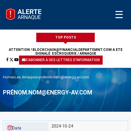
☰
TOP POSTS
ATTENTION !
BLOCKCHAIN@FINANCIALDEPARTEMNT.COM
A ÉTÉ
SIGNALÉ: ESCROQUERIE / ARNAQUE
S'ABONNER À DES LETTRES D'INFORMATION
Home
Les Arnaques
prénom.nom@energy-av.com
PRÉNOM.NOM@ENERGY-AV.COM
2024-10-24
Date