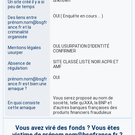
unknown
Un site créé il y a si
peu de temps
OUI ( Enquête en cours … )
Des liens entre
prénom.nom@bsgfr
ance.fr et la
criminalité
organisée
OUI, USURPATION D'IDENTITÉ
Mentions légales
CONFIRMER
usurper
SITE CLASSÉ LISTE NOIR ACPR ET
Absence de
AMF
régulation
OUI
prénom.nom@bsgfr
ance.fr est bien une
arnaque ?
Vous serez proposé au nom de
En quoi consiste
société, telle qu'AXA, la BNP et
cette arnaque
d’autres banques françaises des
produits financiers frauduleux
Vous avez viré des fonds ? Vous êtes
victime de prénom.nom@bsgfrance.fr ?