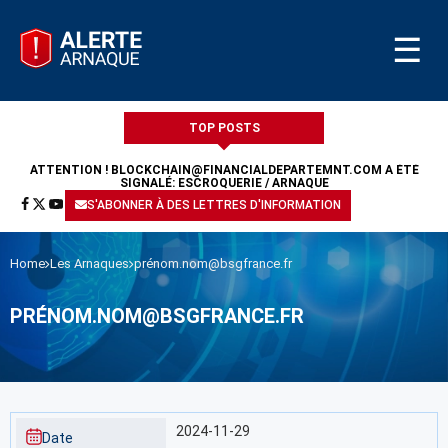
☰
TOP POSTS
ATTENTION !
BLOCKCHAIN@FINANCIALDEPARTEMNT.COM
A ÉTÉ
SIGNALÉ: ESCROQUERIE / ARNAQUE
S'ABONNER À DES LETTRES D'INFORMATION
Home
Les Arnaques
prénom.nom@bsgfrance.fr
PRÉNOM.NOM@BSGFRANCE.FR
2024-11-29
Date