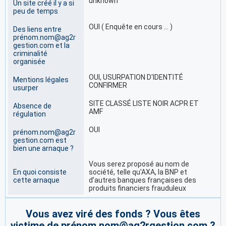
unknown
Un site créé il y a si
peu de temps
OUI ( Enquête en cours … )
Des liens entre
prénom.nom@ag2r
gestion.com et la
criminalité
organisée
OUI, USURPATION D'IDENTITÉ
Mentions légales
CONFIRMER
usurper
SITE CLASSÉ LISTE NOIR ACPR ET
Absence de
AMF
régulation
OUI
prénom.nom@ag2r
gestion.com est
bien une arnaque ?
Vous serez proposé au nom de
En quoi consiste
société, telle qu'AXA, la BNP et
cette arnaque
d’autres banques françaises des
produits financiers frauduleux
Vous avez viré des fonds ? Vous êtes
victime de prénom.nom@ag2rgestion.com ?