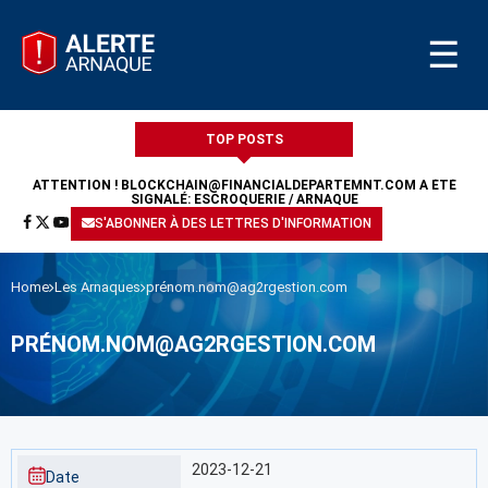
☰
TOP POSTS
ATTENTION !
BLOCKCHAIN@FINANCIALDEPARTEMNT.COM
A ÉTÉ
SIGNALÉ: ESCROQUERIE / ARNAQUE
S'ABONNER À DES LETTRES D'INFORMATION
Home
Les Arnaques
prénom.nom@ag2rgestion.com
PRÉNOM.NOM@AG2RGESTION.COM
2023-12-21
Date