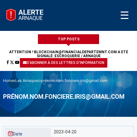
☰
TOP POSTS
ATTENTION !
BLOCKCHAIN@FINANCIALDEPARTEMNT.COM
A ÉTÉ
SIGNALÉ: ESCROQUERIE / ARNAQUE
S'ABONNER À DES LETTRES D'INFORMATION
Home
Les Arnaques
prénom.nom.fonciere.iris@gmail.com
PRÉNOM.NOM.FONCIERE.IRIS@GMAIL.COM
2023-04-20
Date