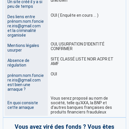
unknown
Un site créé il y a si
peu de temps
OUI ( Enquête en cours … )
Des liens entre
prénom.nom.foncie
re.iris@gmail.com
et la criminalité
organisée
OUI, USURPATION D'IDENTITÉ
Mentions légales
CONFIRMER
usurper
SITE CLASSÉ LISTE NOIR ACPR ET
Absence de
AMF
régulation
OUI
prénom.nom.foncie
re.iris@gmail.com
est bien une
arnaque ?
Vous serez proposé au nom de
En quoi consiste
société, telle qu'AXA, la BNP et
cette arnaque
d’autres banques françaises des
produits financiers frauduleux
Vous avez viré des fonds ? Vous êtes