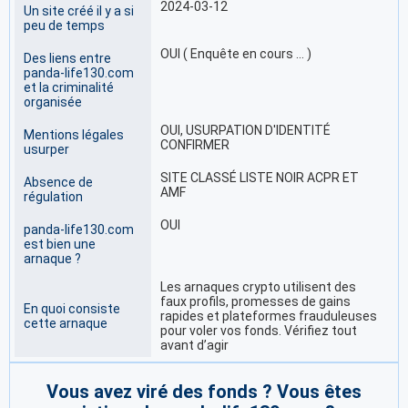
2024-03-12
Un site créé il y a si
peu de temps
OUI ( Enquête en cours … )
Des liens entre
panda-life130.com
et la criminalité
organisée
OUI, USURPATION D'IDENTITÉ
Mentions légales
CONFIRMER
usurper
SITE CLASSÉ LISTE NOIR ACPR ET
Absence de
AMF
régulation
OUI
panda-life130.com
est bien une
arnaque ?
Les arnaques crypto utilisent des
faux profils, promesses de gains
En quoi consiste
rapides et plateformes frauduleuses
cette arnaque
pour voler vos fonds. Vérifiez tout
avant d’agir
Vous avez viré des fonds ? Vous êtes