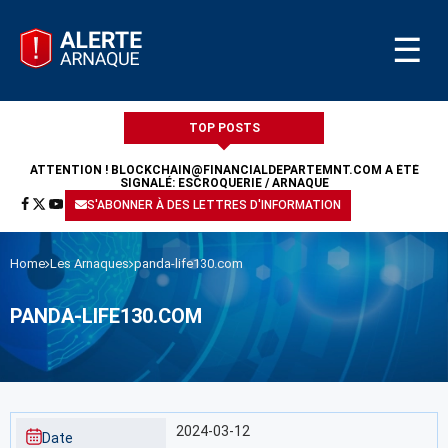
☰
TOP POSTS
ATTENTION !
BLOCKCHAIN@FINANCIALDEPARTEMNT.COM
A ÉTÉ
SIGNALÉ: ESCROQUERIE / ARNAQUE
S'ABONNER À DES LETTRES D'INFORMATION
Home
Les Arnaques
panda-life130.com
PANDA-LIFE130.COM
2024-03-12
Date