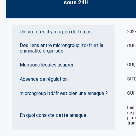
sous 24H
Un site créé il y a si peu de temps
202
Des liens entre microngroup.ltd/fr et la
OUI 
criminalité organisée
Mentions légales usurper
OUI
Absence de régulation
SIT
microngroup.ltd/fr est bien une arnaque ?
OUI
Les 
de p
En quoi consiste cette arnaque
plat
tran