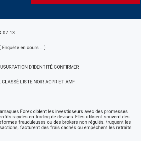
3-07-13
( Enquête en cours … )
, USURPATION D'IDENTITÉ CONFIRMER
E CLASSÉ LISTE NOIR ACPR ET AMF
arnaques Forex ciblent les investisseurs avec des promesses
rofits rapides en trading de devises. Elles utilisent souvent des
eformes frauduleuses ou des brokers non régulés, truquent les
sactions, facturent des frais cachés ou empêchent les retraits.