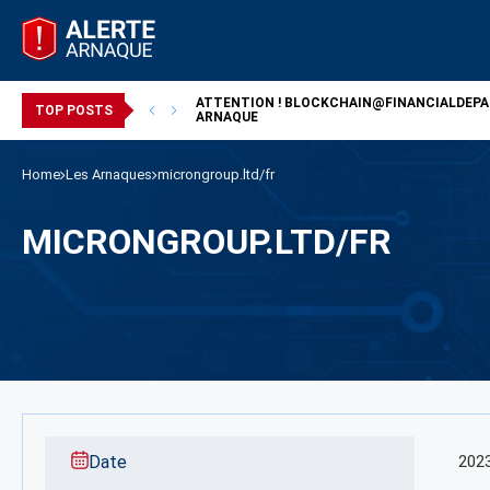
ATTENTION !
BLOCKCHAIN@FINANCIALDEP
/ ARNAQUE
TOP POSTS
ARNAQUE
Home
Les Arnaques
microngroup.ltd/fr
MICRONGROUP.LTD/FR
Date
202