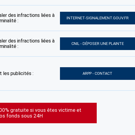
ler des infractions liées à
INTERNET-SIGNALEMENT.GOUV.FR
inalité :
ler des infractions liées à
CNIL - DÉPOSER UNE PLAINTE
inalité :
 les publicités :
ARPP - CONTACT
00% gratuite si vous êtes victime et
vos fonds sous 24H