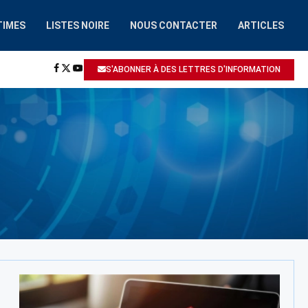
TIMES
LISTES NOIRE
NOUS CONTACTER
ARTICLES
HAAIROBOT.COM
A ÉTÉ SIGNALÉ: ESCROQUERIE / ARNAQUE
S'ABONNER À DES LETTRES D'INFORMATION