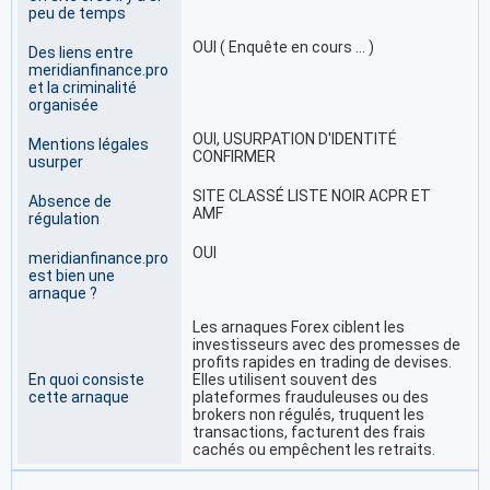
peu de temps
OUI ( Enquête en cours … )
Des liens entre
meridianfinance.pro
et la criminalité
organisée
OUI, USURPATION D'IDENTITÉ
Mentions légales
CONFIRMER
usurper
SITE CLASSÉ LISTE NOIR ACPR ET
Absence de
AMF
régulation
OUI
meridianfinance.pro
est bien une
arnaque ?
Les arnaques Forex ciblent les
investisseurs avec des promesses de
profits rapides en trading de devises.
En quoi consiste
Elles utilisent souvent des
cette arnaque
plateformes frauduleuses ou des
brokers non régulés, truquent les
transactions, facturent des frais
cachés ou empêchent les retraits.