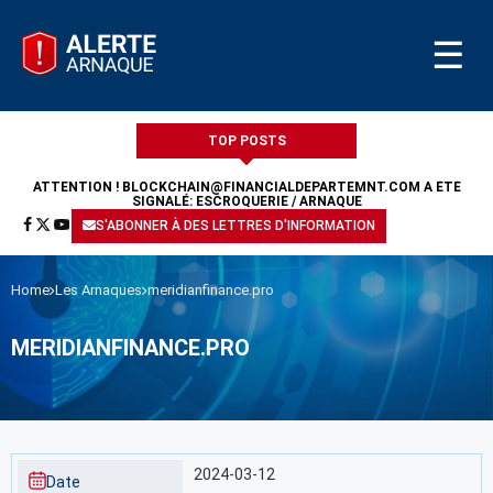
☰
TOP POSTS
ATTENTION !
BLOCKCHAIN@FINANCIALDEPARTEMNT.COM
A ÉTÉ
SIGNALÉ: ESCROQUERIE / ARNAQUE
S'ABONNER À DES LETTRES D'INFORMATION
Home
Les Arnaques
meridianfinance.pro
MERIDIANFINANCE.PRO
2024-03-12
Date