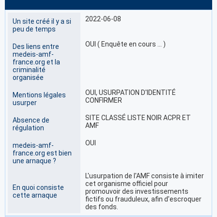
2022-06-08
Un site créé il y a si
peu de temps
OUI ( Enquête en cours … )
Des liens entre
medeis-amf-
france.org et la
criminalité
organisée
OUI, USURPATION D'IDENTITÉ
Mentions légales
CONFIRMER
usurper
SITE CLASSÉ LISTE NOIR ACPR ET
Absence de
AMF
régulation
OUI
medeis-amf-
france.org est bien
une arnaque ?
L'usurpation de l'AMF consiste à imiter
cet organisme officiel pour
En quoi consiste
promouvoir des investissements
cette arnaque
fictifs ou frauduleux, afin d'escroquer
des fonds.