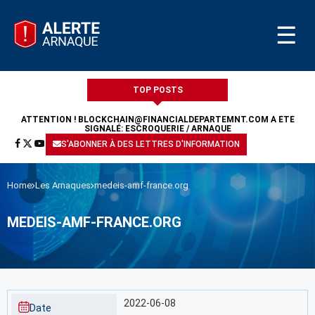
☰
TOP POSTS
ATTENTION !
BLOCKCHAIN@FINANCIALDEPARTEMNT.COM
A ÉTÉ
SIGNALÉ: ESCROQUERIE / ARNAQUE
S'ABONNER À DES LETTRES D'INFORMATION
Home
Les Arnaques
medeis-amf-france.org
MEDEIS-AMF-FRANCE.ORG
2022-06-08
Date