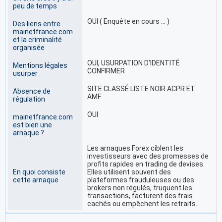
peu de temps
OUI ( Enquête en cours … )
Des liens entre
mainetfrance.com
et la criminalité
organisée
OUI, USURPATION D'IDENTITÉ
Mentions légales
CONFIRMER
usurper
SITE CLASSÉ LISTE NOIR ACPR ET
Absence de
AMF
régulation
OUI
mainetfrance.com
est bien une
arnaque ?
Les arnaques Forex ciblent les
investisseurs avec des promesses de
profits rapides en trading de devises.
En quoi consiste
Elles utilisent souvent des
cette arnaque
plateformes frauduleuses ou des
brokers non régulés, truquent les
transactions, facturent des frais
cachés ou empêchent les retraits.