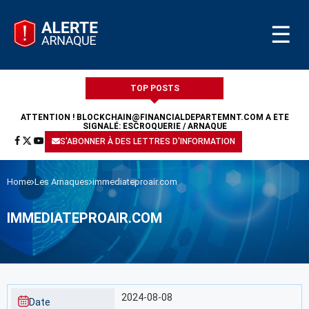
☰
TOP POSTS
ATTENTION !
BLOCKCHAIN@FINANCIALDEPARTEMNT.COM
A ÉTÉ
SIGNALÉ: ESCROQUERIE / ARNAQUE
S'ABONNER À DES LETTRES D'INFORMATION
Home
Les Arnaques
immediateproair.com
IMMEDIATEPROAIR.COM
2024-08-08
Date