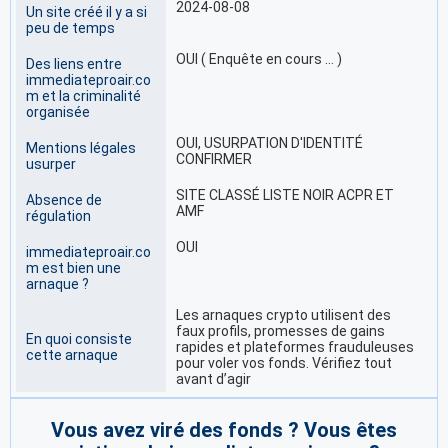
2024-08-08
Un site créé il y a si
peu de temps
OUI ( Enquête en cours … )
Des liens entre
immediateproair.co
m et la criminalité
organisée
OUI, USURPATION D'IDENTITÉ
Mentions légales
CONFIRMER
usurper
SITE CLASSÉ LISTE NOIR ACPR ET
Absence de
AMF
régulation
OUI
immediateproair.co
m est bien une
arnaque ?
Les arnaques crypto utilisent des
faux profils, promesses de gains
En quoi consiste
rapides et plateformes frauduleuses
cette arnaque
pour voler vos fonds. Vérifiez tout
avant d’agir
Vous avez viré des fonds ? Vous êtes