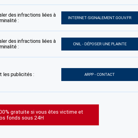
ler des infractions liées à
INTERNET-SIGNALEMENT.GOUV.FR
inalité :
ler des infractions liées à
CNIL - DÉPOSER UNE PLAINTE
inalité :
 les publicités :
ARPP - CONTACT
00% gratuite si vous êtes victime et
vos fonds sous 24H