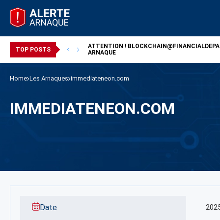
ATTENTION !
BLOCKCHAIN@FINANCIALDEP
/ ARNAQUE
TOP POSTS
ARNAQUE
Home
Les Arnaques
immediateneon.com
IMMEDIATENEON.COM
Date
202