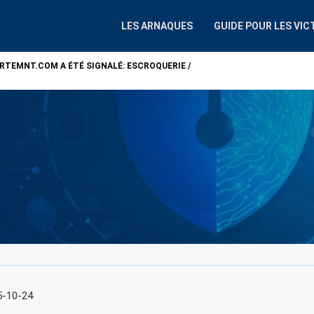
LES ARNAQUES
GUIDE POUR LES VIC
ARTEMNT.COM
A ÉTÉ SIGNALÉ: ESCROQUERIE /
ATTENTION !
ALP
5-10-24