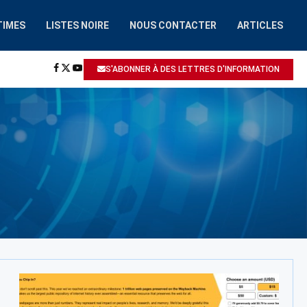
TIMES
LISTES NOIRE
NOUS CONTACTER
ARTICLES
HAAIROBOT.COM
A ÉTÉ SIGNALÉ: ESCROQUERIE / ARNAQUE
S'ABONNER À DES LETTRES D'INFORMATION