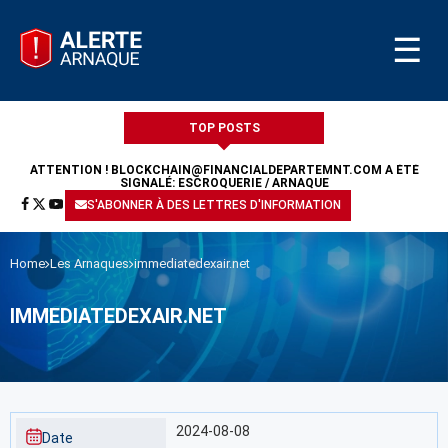
☰
TOP POSTS
ATTENTION !
BLOCKCHAIN@FINANCIALDEPARTEMNT.COM
A ÉTÉ
SIGNALÉ: ESCROQUERIE / ARNAQUE
S'ABONNER À DES LETTRES D'INFORMATION
Home
Les Arnaques
immediatedexair.net
IMMEDIATEDEXAIR.NET
2024-08-08
Date