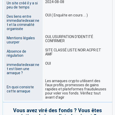
2024-08-08
Un site créé il y a si
peu de temps
OUI ( Enquête en cours … )
Des liens entre
immediatedexair.ne
t et la criminalité
organisée
OUI, USURPATION D'IDENTITÉ
Mentions légales
CONFIRMER
usurper
SITE CLASSÉ LISTE NOIR ACPR ET
Absence de
AMF
régulation
OUI
immediatedexair.ne
t est bien une
arnaque ?
Les arnaques crypto utilisent des
faux profils, promesses de gains
En quoi consiste
rapides et plateformes frauduleuses
cette arnaque
pour voler vos fonds. Vérifiez tout
avant d’agir
Vous avez viré des fonds ? Vous êtes