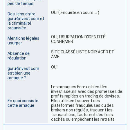
peu de temps
OUI ( Enquête en cours … )
Des liens entre
guru4invest.com et
la criminalité
organisée
OUI, USURPATION D'IDENTITÉ
Mentions légales
CONFIRMER
usurper
SITE CLASSÉ LISTE NOIR ACPR ET
Absence de
AMF
régulation
OUI
guru4invest.com
est bien une
arnaque ?
Les arnaques Forex ciblent les
investisseurs avec des promesses de
profits rapides en trading de devises.
En quoi consiste
Elles utilisent souvent des
cette arnaque
plateformes frauduleuses ou des
brokers non régulés, truquent les
transactions, facturent des frais
cachés ou empêchent les retraits.