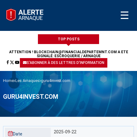
☰
TOP POSTS
ATTENTION !
BLOCKCHAIN@FINANCIALDEPARTEMNT.COM
A ÉTÉ
SIGNALÉ: ESCROQUERIE / ARNAQUE
S'ABONNER À DES LETTRES D'INFORMATION
Home
Les Arnaques
guru4invest.com
GURU4INVEST.COM
2025-09-22
Date