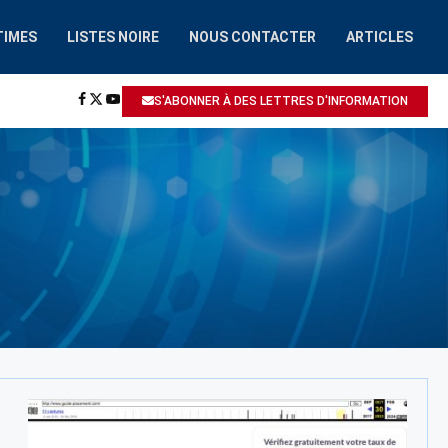
TIMES
LISTES NOIRE
NOUS CONTACTER
ARTICLES
HAAIROBOT.COM
A ÉTÉ SIGNALÉ: ESCROQUERIE / ARNAQUE
S'ABONNER À DES LETTRES D'INFORMATION