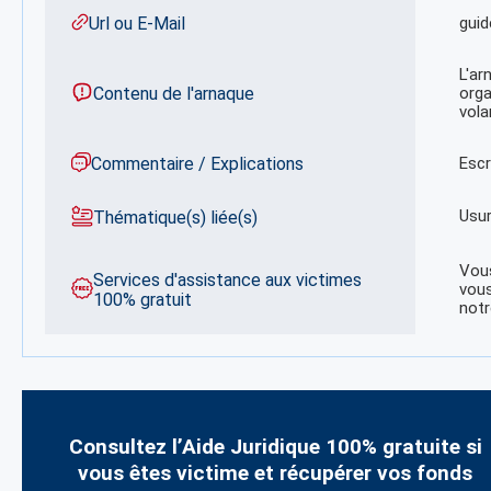
Url ou E-Mail
gui
L'ar
Contenu de l'arnaque
orga
vola
Commentaire / Explications
Escr
Usu
Thématique(s) liée(s)
Vous
Services d'assistance aux victimes
vous
100% gratuit
notr
Consultez l’Aide Juridique 100% gratuite si
vous êtes victime et récupérer vos fonds