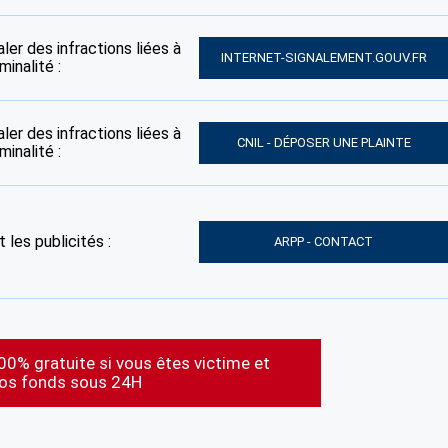
ler des infractions liées à
INTERNET-SIGNALEMENT.GOUV.FR
inalité :
ler des infractions liées à
CNIL - DÉPOSER UNE PLAINTE
inalité :
 les publicités :
ARPP - CONTACT
00% gratuite si vous êtes victime et
vos fonds sous 24H