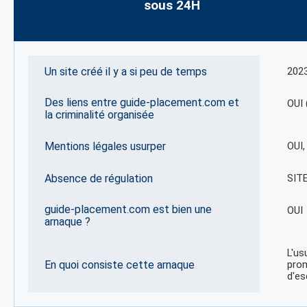
sous 24H
Un site créé il y a si peu de temps
202
Des liens entre guide-placement.com et
OUI 
la criminalité organisée
Mentions légales usurper
OUI
Absence de régulation
SIT
guide-placement.com est bien une
OUI
arnaque ?
L'us
En quoi consiste cette arnaque
prom
d'es