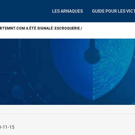
LES ARNAQUES
GUIDE POUR LES VIC
ARTEMNT.COM
A ÉTÉ SIGNALÉ: ESCROQUERIE /
ATTENTION !
ALP
3-11-15