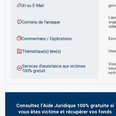
Url ou E-Mail
gov
L'ar
Contenu de l'arnaque
orga
vola
Commentaire / Explications
Escr
Usu
Thématique(s) liée(s)
Vous
Services d'assistance aux victimes
vous
100% gratuit
notr
Consultez l’Aide Juridique 100% gratuite si
vous êtes victime et récupérer vos fonds