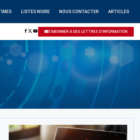
TIMES
LISTES NOIRE
NOUS CONTACTER
ARTICLES
HAAIROBOT.COM
A ÉTÉ SIGNALÉ: ESCROQUERIE / ARNAQUE
S'ABONNER À DES LETTRES D'INFORMATION