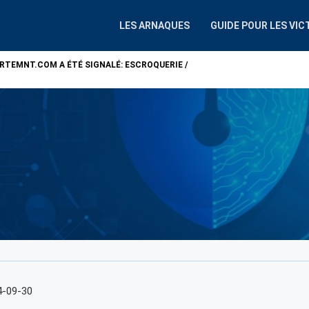
LES ARNAQUES
GUIDE POUR LES VIC
ARTEMNT.COM
A ÉTÉ SIGNALÉ: ESCROQUERIE /
ATTENTION !
ALP
4-09-30