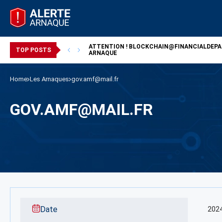
ATTENTION !
BLOCKCHAIN@FINANCIALDEP
/ ARNAQUE
TOP POSTS
ARNAQUE
Home
Les Arnaques
gov.amf@mail.fr
GOV.AMF@MAIL.FR
Date
202