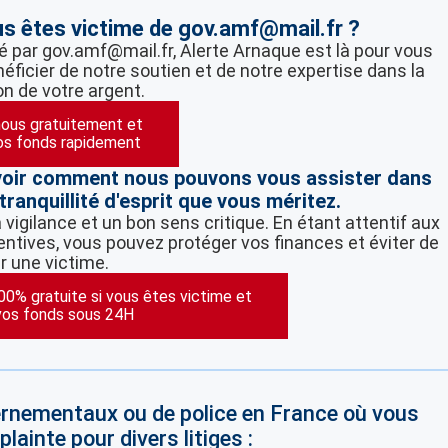
us êtes victime de gov.amf@mail.fr ?
é par gov.amf@mail.fr, Alerte Arnaque est là pour vous
éficier de notre soutien et de notre expertise dans la
on de votre argent.
ous gratuitement et
os fonds rapidement
voir comment nous pouvons vous assister dans
tranquillité d'esprit que vous méritez.
vigilance et un bon sens critique. En étant attentif aux
ntives, vous pouvez protéger vos finances et éviter de
r une victime.
100% gratuite si vous êtes victime et
vos fonds sous 24H
vernementaux ou de police en France où vous
lainte pour divers litiges :