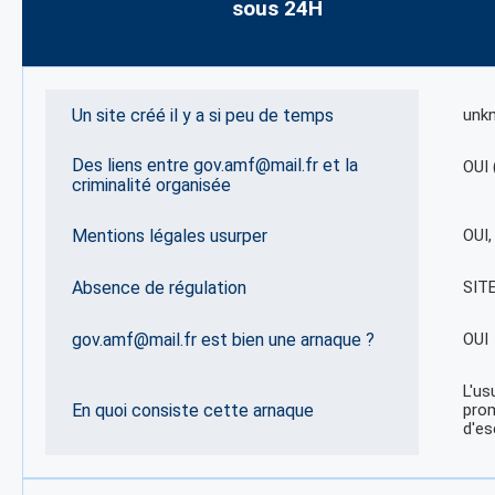
sous 24H
Un site créé il y a si peu de temps
unk
Des liens entre gov.amf@mail.fr et la
OUI 
criminalité organisée
Mentions légales usurper
OUI
Absence de régulation
SIT
gov.amf@mail.fr est bien une arnaque ?
OUI
L'us
En quoi consiste cette arnaque
prom
d'es