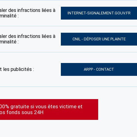
ler des infractions liées à
INTERNET-SIGNALEMENT.GOUV.FR
inalité :
ler des infractions liées à
CNIL - DÉPOSER UNE PLAINTE
inalité :
 les publicités :
ARPP - CONTACT
00% gratuite si vous êtes victime et
vos fonds sous 24H