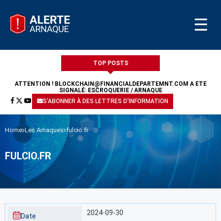
☰
TOP POSTS
ATTENTION !
BLOCKCHAIN@FINANCIALDEPARTEMNT.COM
A ÉTÉ
SIGNALÉ: ESCROQUERIE / ARNAQUE
S'ABONNER À DES LETTRES D'INFORMATION
Home
Les Arnaques
fulcio.fr
FULCIO.FR
2024-09-30
Date