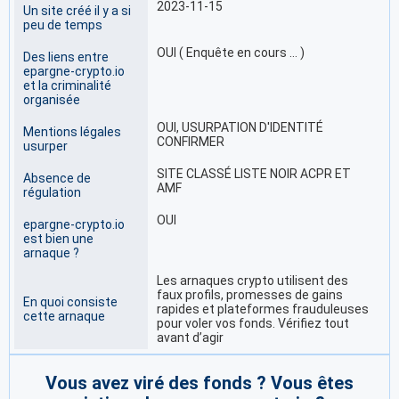
2023-11-15
Un site créé il y a si
peu de temps
OUI ( Enquête en cours … )
Des liens entre
epargne-crypto.io
et la criminalité
organisée
OUI, USURPATION D'IDENTITÉ
Mentions légales
CONFIRMER
usurper
SITE CLASSÉ LISTE NOIR ACPR ET
Absence de
AMF
régulation
OUI
epargne-crypto.io
est bien une
arnaque ?
Les arnaques crypto utilisent des
faux profils, promesses de gains
En quoi consiste
rapides et plateformes frauduleuses
cette arnaque
pour voler vos fonds. Vérifiez tout
avant d’agir
Vous avez viré des fonds ? Vous êtes