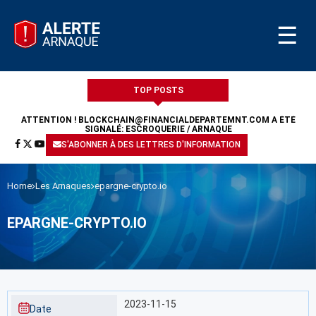
☰
TOP POSTS
ATTENTION !
BLOCKCHAIN@FINANCIALDEPARTEMNT.COM
A ÉTÉ
SIGNALÉ: ESCROQUERIE / ARNAQUE
S'ABONNER À DES LETTRES D'INFORMATION
Home
Les Arnaques
epargne-crypto.io
EPARGNE-CRYPTO.IO
2023-11-15
Date