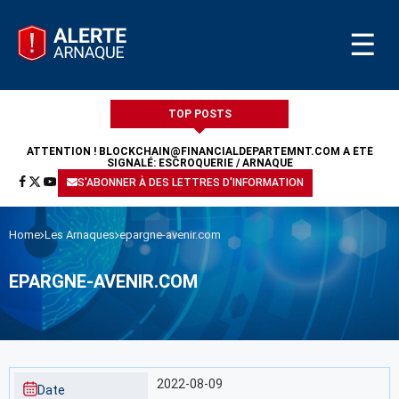
☰
TOP POSTS
ATTENTION !
BLOCKCHAIN@FINANCIALDEPARTEMNT.COM
A ÉTÉ
SIGNALÉ: ESCROQUERIE / ARNAQUE
S'ABONNER À DES LETTRES D'INFORMATION
Home
Les Arnaques
epargne-avenir.com
EPARGNE-AVENIR.COM
2022-08-09
Date