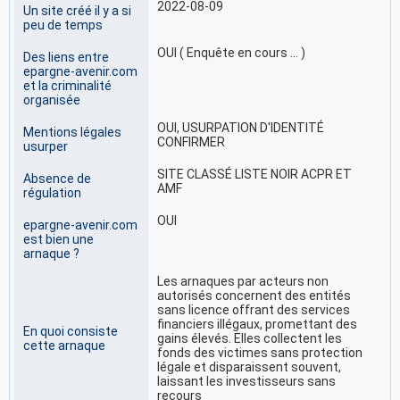
2022-08-09
Un site créé il y a si
peu de temps
OUI ( Enquête en cours … )
Des liens entre
epargne-avenir.com
et la criminalité
organisée
OUI, USURPATION D'IDENTITÉ
Mentions légales
CONFIRMER
usurper
SITE CLASSÉ LISTE NOIR ACPR ET
Absence de
AMF
régulation
OUI
epargne-avenir.com
est bien une
arnaque ?
Les arnaques par acteurs non
autorisés concernent des entités
sans licence offrant des services
financiers illégaux, promettant des
En quoi consiste
gains élevés. Elles collectent les
cette arnaque
fonds des victimes sans protection
légale et disparaissent souvent,
laissant les investisseurs sans
recours