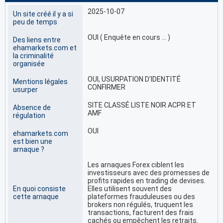
2025-10-07
Un site créé il y a si
peu de temps
OUI ( Enquête en cours … )
Des liens entre
ehamarkets.com et
la criminalité
organisée
OUI, USURPATION D'IDENTITÉ
Mentions légales
CONFIRMER
usurper
SITE CLASSÉ LISTE NOIR ACPR ET
Absence de
AMF
régulation
OUI
ehamarkets.com
est bien une
arnaque ?
Les arnaques Forex ciblent les
investisseurs avec des promesses de
profits rapides en trading de devises.
En quoi consiste
Elles utilisent souvent des
cette arnaque
plateformes frauduleuses ou des
brokers non régulés, truquent les
transactions, facturent des frais
cachés ou empêchent les retraits.