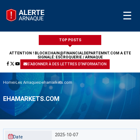
☰
TOP POSTS
ATTENTION !
BLOCKCHAIN@FINANCIALDEPARTEMNT.COM
A ÉTÉ
SIGNALÉ: ESCROQUERIE / ARNAQUE
S'ABONNER À DES LETTRES D'INFORMATION
Home
Les Arnaques
ehamarkets.com
EHAMARKETS.COM
2025-10-07
Date