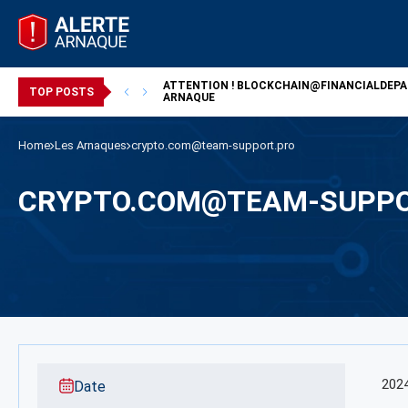
ATTENTION !
BLOCKCHAIN@FINANCIALDEP
/ ARNAQUE
TOP POSTS
ARNAQUE
Home
Les Arnaques
crypto.com@team-support.pro
CRYPTO.COM@TEAM-SUPPO
202
Date