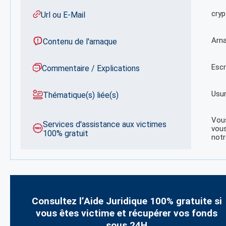
cry
Url ou E-Mail
Arna
Contenu de l'arnaque
Escr
Commentaire / Explications
Usur
Thématique(s) liée(s)
Vous
Services d'assistance aux victimes
vous
100% gratuit
notr
Consultez l’Aide Juridique 100% gratuite si
vous êtes victime et récupérer vos fonds
sous 24H