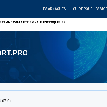
LES ARNAQUES
GUIDE POUR LES VIC
ARTEMNT.COM
A ÉTÉ SIGNALÉ: ESCROQUERIE /
ATTENTION !
ALP
RT.PRO
4-07-04