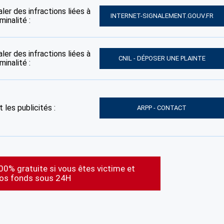
ler des infractions liées à
INTERNET-SIGNALEMENT.GOUV.FR
inalité :
ler des infractions liées à
CNIL - DÉPOSER UNE PLAINTE
inalité :
 les publicités :
ARPP - CONTACT
00% gratuite si vous êtes victime et
vos fonds sous 24H