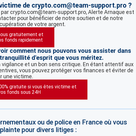
s victime de crypto.com@team-support.pro ?
é par crypto.com@team-support.pro, Alerte Arnaque est
ntacter pour bénéficier de notre soutien et de notre
écupération de votre argent.
ous gratuitement et
os fonds rapidement
voir comment nous pouvons vous assister dans
tranquillité d'esprit que vous méritez.
vigilance et un bon sens critique. En étant attentif aux
ntives, vous pouvez protéger vos finances et éviter de
r une victime.
100% gratuite si vous êtes victime et
vos fonds sous 24H
vernementaux ou de police en France où vous
lainte pour divers litiges :