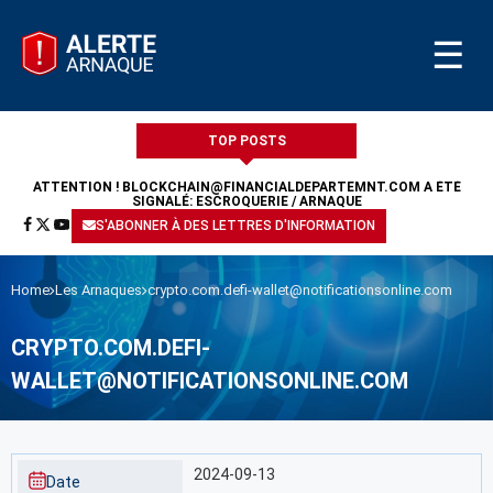
☰
TOP POSTS
ATTENTION !
BLOCKCHAIN@FINANCIALDEPARTEMNT.COM
A ÉTÉ
SIGNALÉ: ESCROQUERIE / ARNAQUE
S'ABONNER À DES LETTRES D'INFORMATION
Home
Les Arnaques
crypto.com.defi-wallet@notificationsonline.com
CRYPTO.COM.DEFI-
WALLET@NOTIFICATIONSONLINE.COM
2024-09-13
Date