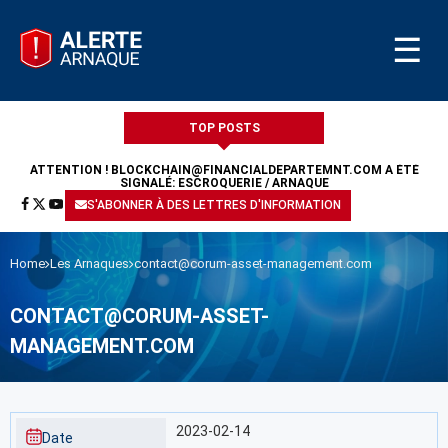
☰
TOP POSTS
ATTENTION !
BLOCKCHAIN@FINANCIALDEPARTEMNT.COM
A ÉTÉ
SIGNALÉ: ESCROQUERIE / ARNAQUE
S'ABONNER À DES LETTRES D'INFORMATION
Home
Les Arnaques
contact@corum-asset-management.com
CONTACT@CORUM-ASSET-
MANAGEMENT.COM
2023-02-14
Date