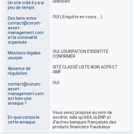
unknown
Un site créé il y a si
peu de temps
OUI ( Enquête en cours … )
Des liens entre
contact@corum-
asset-
management.com
et la criminalité
organisée
OUI, USURPATION D'IDENTITÉ
Mentions légales
CONFIRMER
usurper
SITE CLASSÉ LISTE NOIR ACPR ET
Absence de
AMF
régulation
OUI
contact@corum-
asset-
management.com
est bien une
arnaque ?
Vous serez proposé au nom de
En quoi consiste
société, telle qu'AXA, la BNP et
cette arnaque
d’autres banques françaises des
produits financiers frauduleux