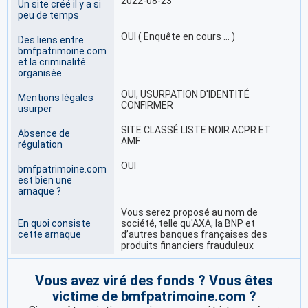
2022-08-23
Un site créé il y a si
peu de temps
OUI ( Enquête en cours … )
Des liens entre
bmfpatrimoine.com
et la criminalité
organisée
OUI, USURPATION D'IDENTITÉ
Mentions légales
CONFIRMER
usurper
SITE CLASSÉ LISTE NOIR ACPR ET
Absence de
AMF
régulation
OUI
bmfpatrimoine.com
est bien une
arnaque ?
Vous serez proposé au nom de
En quoi consiste
société, telle qu'AXA, la BNP et
cette arnaque
d’autres banques françaises des
produits financiers frauduleux
Vous avez viré des fonds ? Vous êtes
victime de bmfpatrimoine.com ?