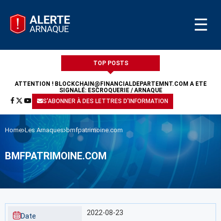
☰
TOP POSTS
ATTENTION !
BLOCKCHAIN@FINANCIALDEPARTEMNT.COM
A ÉTÉ
SIGNALÉ: ESCROQUERIE / ARNAQUE
S'ABONNER À DES LETTRES D'INFORMATION
Home
Les Arnaques
bmfpatrimoine.com
BMFPATRIMOINE.COM
2022-08-23
Date