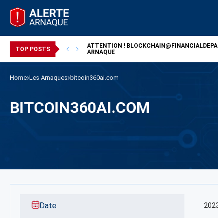
ATTENTION !
BLOCKCHAIN@FINANCIALDEP
/ ARNAQUE
TOP POSTS
ARNAQUE
Home
Les Arnaques
bitcoin360ai.com
BITCOIN360AI.COM
Date
202