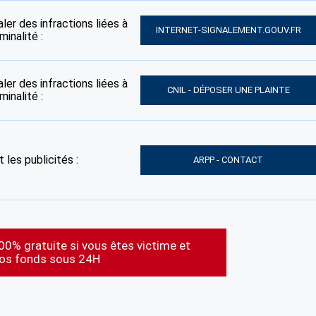
ler des infractions liées à
INTERNET-SIGNALEMENT.GOUV.FR
inalité :
ler des infractions liées à
CNIL - DÉPOSER UNE PLAINTE
inalité :
 les publicités :
ARPP - CONTACT
00% gratuite si vous êtes victime et
vos fonds sous 24H