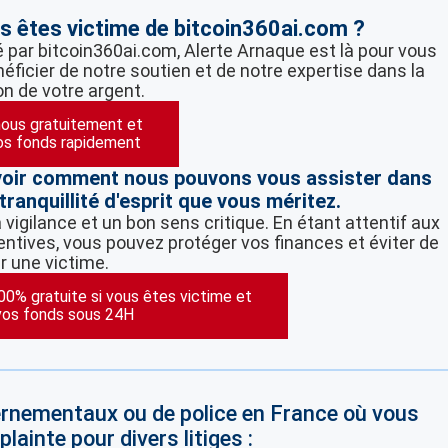
s êtes victime de bitcoin360ai.com ?
é par bitcoin360ai.com, Alerte Arnaque est là pour vous
éficier de notre soutien et de notre expertise dans la
on de votre argent.
ous gratuitement et
os fonds rapidement
voir comment nous pouvons vous assister dans
tranquillité d'esprit que vous méritez.
vigilance et un bon sens critique. En étant attentif aux
ntives, vous pouvez protéger vos finances et éviter de
r une victime.
100% gratuite si vous êtes victime et
vos fonds sous 24H
vernementaux ou de police en France où vous
lainte pour divers litiges :