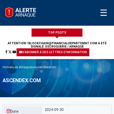
☰
TOP POSTS
ATTENTION !
BLOCKCHAIN@FINANCIALDEPARTEMNT.COM
A ÉTÉ
SIGNALÉ: ESCROQUERIE / ARNAQUE
S'ABONNER À DES LETTRES D'INFORMATION
Home
Les Arnaques
ascendex.com
ASCENDEX.COM
2024-09-30
Date