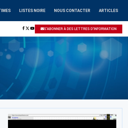
TIMES
LISTES NOIRE
NOUS CONTACTER
ARTICLES
HAAIROBOT.COM
A ÉTÉ SIGNALÉ: ESCROQUERIE / ARNAQUE
S'ABONNER À DES LETTRES D'INFORMATION