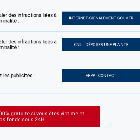
ler des infractions liées à
INTERNET-SIGNALEMENT.GOUV.FR
inalité :
ler des infractions liées à
CNIL - DÉPOSER UNE PLAINTE
inalité :
 les publicités :
ARPP - CONTACT
00% gratuite si vous êtes victime et
vos fonds sous 24H