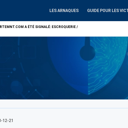
LES ARNAQUES
GUIDE POUR LES VIC
ARTEMNT.COM
A ÉTÉ SIGNALÉ: ESCROQUERIE /
ATTENTION !
ALP
3-12-21