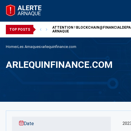
ATTENTION !
BLOCKCHAIN@FINANCIALDEP
/ ARNAQUE
TOP POSTS
ARNAQUE
Home
Les Arnaques
arlequinfinance.com
ARLEQUINFINANCE.COM
Date
202