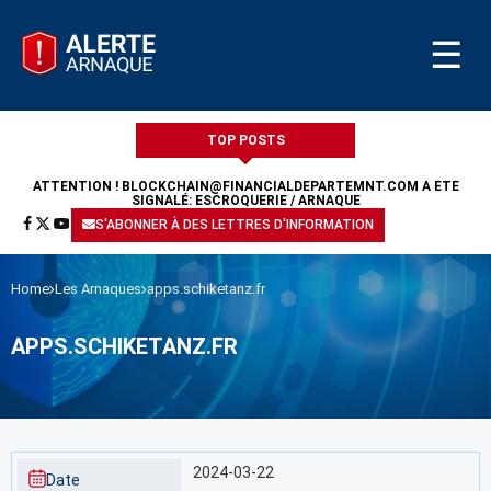
☰
TOP POSTS
ATTENTION !
BLOCKCHAIN@FINANCIALDEPARTEMNT.COM
A ÉTÉ
SIGNALÉ: ESCROQUERIE / ARNAQUE
S'ABONNER À DES LETTRES D'INFORMATION
Home
Les Arnaques
apps.schiketanz.fr
APPS.SCHIKETANZ.FR
2024-03-22
Date