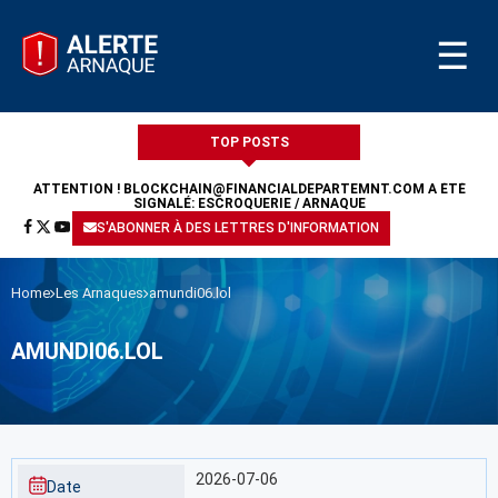
☰
TOP POSTS
ATTENTION !
BLOCKCHAIN@FINANCIALDEPARTEMNT.COM
A ÉTÉ
SIGNALÉ: ESCROQUERIE / ARNAQUE
S'ABONNER À DES LETTRES D'INFORMATION
Home
Les Arnaques
amundi06.lol
AMUNDI06.LOL
2026-07-06
Date