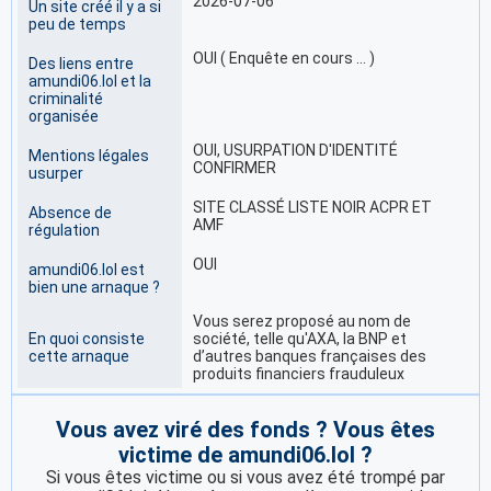
2026-07-06
Un site créé il y a si
peu de temps
OUI ( Enquête en cours … )
Des liens entre
amundi06.lol et la
criminalité
organisée
OUI, USURPATION D'IDENTITÉ
Mentions légales
CONFIRMER
usurper
SITE CLASSÉ LISTE NOIR ACPR ET
Absence de
AMF
régulation
OUI
amundi06.lol est
bien une arnaque ?
Vous serez proposé au nom de
En quoi consiste
société, telle qu'AXA, la BNP et
cette arnaque
d’autres banques françaises des
produits financiers frauduleux
Vous avez viré des fonds ? Vous êtes
victime de amundi06.lol ?
Si vous êtes victime ou si vous avez été trompé par