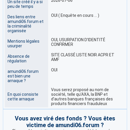
2026-07-06
Un site créé il y a si
peu de temps
OUI ( Enquête en cours … )
Des liens entre
amundi06.forum et
la criminalité
organisée
OUI, USURPATION D'IDENTITÉ
Mentions légales
CONFIRMER
usurper
SITE CLASSÉ LISTE NOIR ACPR ET
Absence de
AMF
régulation
OUI
amundi06.forum
est bien une
arnaque ?
Vous serez proposé au nom de
En quoi consiste
société, telle qu'AXA, la BNP et
cette arnaque
d’autres banques françaises des
produits financiers frauduleux
Vous avez viré des fonds ? Vous êtes
victime de amundi06.forum ?