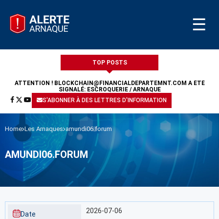
☰
TOP POSTS
ATTENTION !
BLOCKCHAIN@FINANCIALDEPARTEMNT.COM
A ÉTÉ
SIGNALÉ: ESCROQUERIE / ARNAQUE
S'ABONNER À DES LETTRES D'INFORMATION
Home
Les Arnaques
amundi06.forum
AMUNDI06.FORUM
2026-07-06
Date