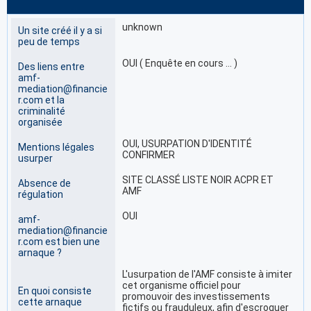
unknown
Un site créé il y a si
peu de temps
OUI ( Enquête en cours … )
Des liens entre
amf-
mediation@financie
r.com et la
criminalité
organisée
OUI, USURPATION D'IDENTITÉ
Mentions légales
CONFIRMER
usurper
SITE CLASSÉ LISTE NOIR ACPR ET
Absence de
AMF
régulation
OUI
amf-
mediation@financie
r.com est bien une
arnaque ?
L'usurpation de l'AMF consiste à imiter
cet organisme officiel pour
En quoi consiste
promouvoir des investissements
cette arnaque
fictifs ou frauduleux, afin d'escroquer