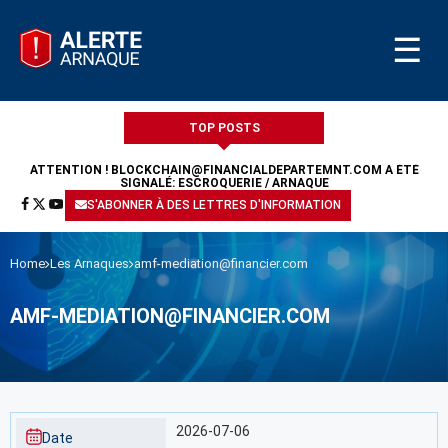
☰
TOP POSTS
ATTENTION !
BLOCKCHAIN@FINANCIALDEPARTEMNT.COM
A ÉTÉ
SIGNALÉ: ESCROQUERIE / ARNAQUE
S'ABONNER À DES LETTRES D'INFORMATION
Home
Les Arnaques
amf-mediation@financier.com
AMF-MEDIATION@FINANCIER.COM
2026-07-06
Date