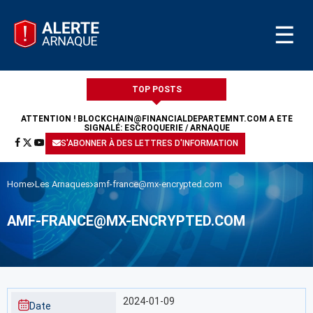
☰
TOP POSTS
ATTENTION !
BLOCKCHAIN@FINANCIALDEPARTEMNT.COM
A ÉTÉ
SIGNALÉ: ESCROQUERIE / ARNAQUE
S'ABONNER À DES LETTRES D'INFORMATION
Home
Les Arnaques
amf-france@mx-encrypted.com
AMF-FRANCE@MX-ENCRYPTED.COM
2024-01-09
Date