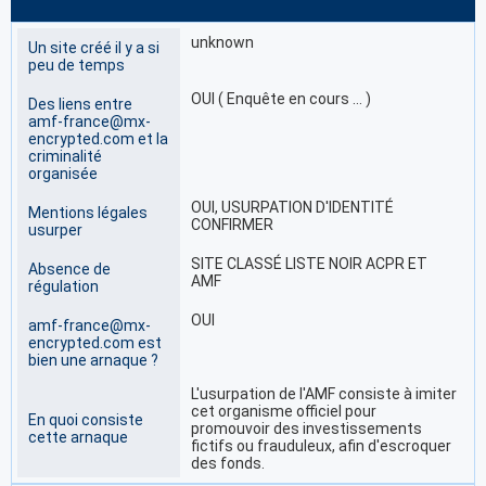
unknown
Un site créé il y a si
peu de temps
OUI ( Enquête en cours … )
Des liens entre
amf-france@mx-
encrypted.com et la
criminalité
organisée
OUI, USURPATION D'IDENTITÉ
Mentions légales
CONFIRMER
usurper
SITE CLASSÉ LISTE NOIR ACPR ET
Absence de
AMF
régulation
OUI
amf-france@mx-
encrypted.com est
bien une arnaque ?
L'usurpation de l'AMF consiste à imiter
cet organisme officiel pour
En quoi consiste
promouvoir des investissements
cette arnaque
fictifs ou frauduleux, afin d'escroquer
des fonds.